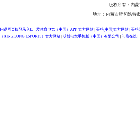
版权所有：内蒙
地址：内蒙古呼和浩特市
问鼎网页版登录入口
|
爱体育电竞（中国）APP·官方网站
|
买球(中国)官方网站
|
买球
（XINGKONG ESPORTS）官方网站
|
明博电竞手机版（中国）有限公司
|
问鼎在线
|