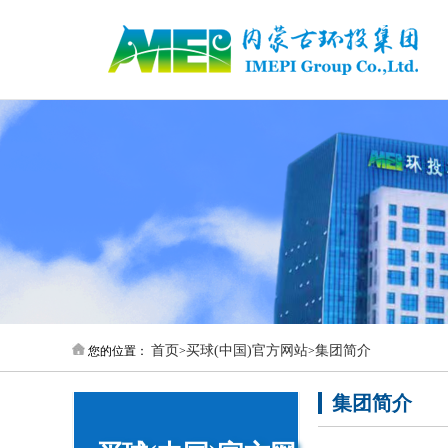
首页
买球(中国)官方网站
集团简介
您的位置：
>
>
集团简介