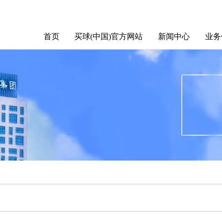
首页
买球(中国)官方网站
新闻中心
业务