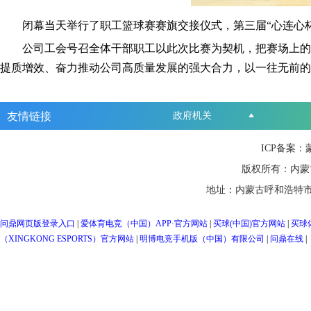
闭幕当天举行了职工篮球赛赛旗交接仪式，第三届“心连心杯
公司工会号召全体干部职工以此次比赛为契机，把赛场上的昂
提质增效、奋力推动公司高质量发展的强大合力，以一往无前
友情链接
政府机关
ICP备案：
版权所有：内蒙
地址：内蒙古呼和浩特市
问鼎网页版登录入口
|
爱体育电竞（中国）APP·官方网站
|
买球(中国)官方网站
|
买球
（XINGKONG ESPORTS）官方网站
|
明博电竞手机版（中国）有限公司
|
问鼎在线
|