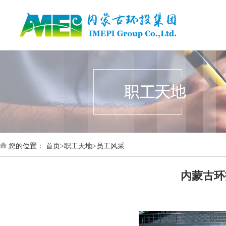
首页
您的位置：
首页
>
职工天地
>
员工风采
内蒙古环