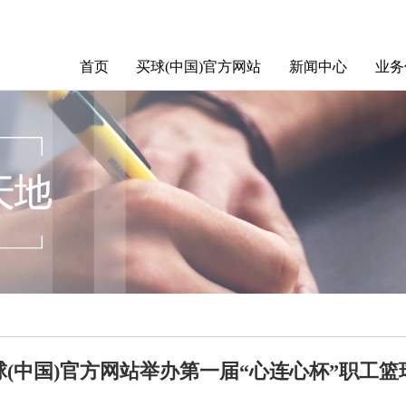
首页
买球(中国)官方网站
新闻中心
业务
球(中国)官方网站举办第一届“心连心杯”职工篮