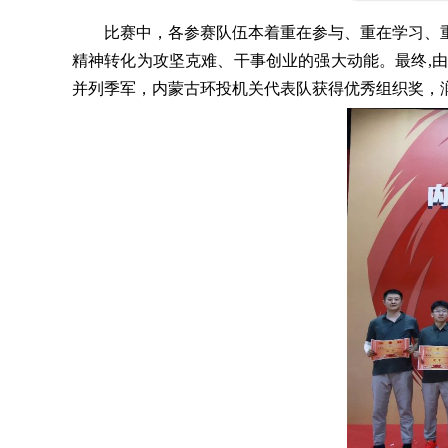
比赛中，各参赛队伍本着重在参与、重在学习、重
精神转化为攻坚克难、干事创业的强大动能。最终,
并列季军，内蒙古环投机关代表队获得优秀组织奖，