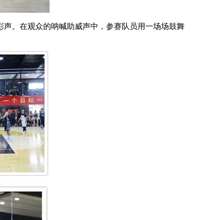
声。在观众的呐喊助威声中，参赛队员用一场场鼓舞