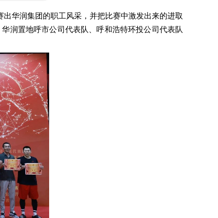
出华润集团的职工风采，并把比赛中激发出来的进取
，华润置地呼市公司代表队、呼和浩特环投公司代表队