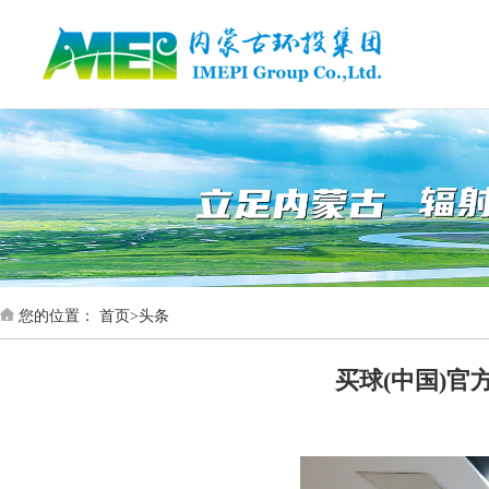
首页
您的位置：
首页
>
头条
买球(中国)