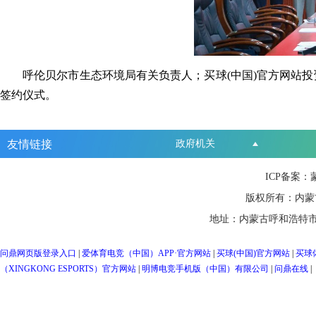
呼伦贝尔市生态环境局有关负责人；买球(中国)官方网站投
签约仪式。
友情链接
政府机关
ICP备案：
版权所有：内蒙
地址：内蒙古呼和浩特市
问鼎网页版登录入口
|
爱体育电竞（中国）APP·官方网站
|
买球(中国)官方网站
|
买球
（XINGKONG ESPORTS）官方网站
|
明博电竞手机版（中国）有限公司
|
问鼎在线
|