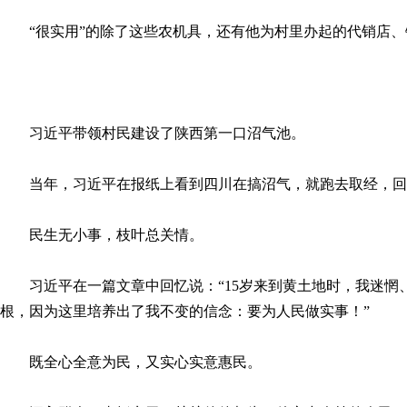
“很实用”的除了这些农机具，还有他为村里办起的代销店、铁
习近平带领村民建设了陕西第一口沼气池。
当年，习近平在报纸上看到四川在搞沼气，就跑去取经，回村
民生无小事，枝叶总关情。
习近平在一篇文章中回忆说：“15岁来到黄土地时，我迷惘、
根，因为这里培养出了我不变的信念：要为人民做实事！”
既全心全意为民，又实心实意惠民。