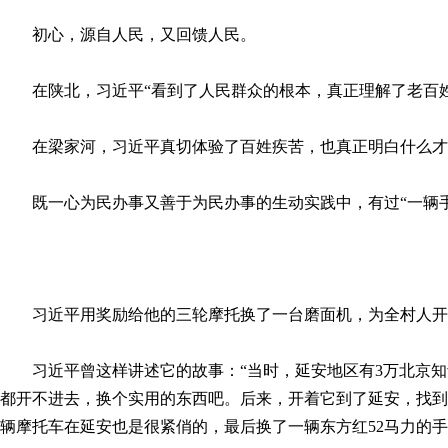
初心，源自人民，又回馈人民。
在陕北，习近平“看到了人民群众的根本，真正理解了老百姓
在梁家河，习近平真切体验了百姓疾苦，也真正明白什么才
既一心为民办事又善于为民办事的生动实践中，有过“一辆手
习近平用奖励给他的三轮摩托换了一台磨面机，为全村人开
习近平曾这样讲述它的故事：“当时，延安地区有3万北京知
都开不进去，换个实用的东西吧。后来，开着它到了延安，找到
辆摩托车在延安也是很紧俏的，最后换了一辆东方红52马力的